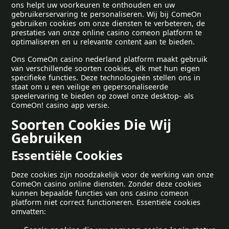
ons helpt uw voorkeuren te onthouden en uw
gebruikerservaring te personaliseren. Wij bij ComeOn
gebruiken cookies om onze diensten te verbeteren, de
prestaties van onze online casino comeon platform te
optimaliseren en u relevante content aan te bieden.
Ons ComeOn casino nederland platform maakt gebruik
van verschillende soorten cookies, elk met hun eigen
specifieke functies. Deze technologieën stellen ons in
staat om u een veilige en gepersonaliseerde
speelervaring te bieden op zowel onze desktop- als
ComeOn! casino app versie.
Soorten Cookies Die Wij
Gebruiken
Essentiële Cookies
Deze cookies zijn noodzakelijk voor de werking van onze
ComeOn casino online diensten. Zonder deze cookies
kunnen bepaalde functies van ons casino comeon
platform niet correct functioneren. Essentiële cookies
omvatten: