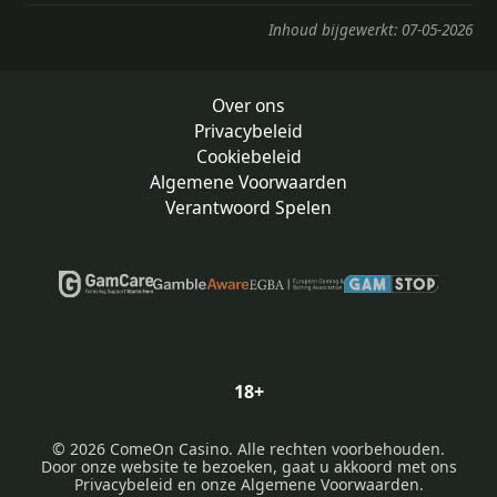
Inhoud bijgewerkt: 07-05-2026
Over ons
Privacybeleid
Cookiebeleid
Algemene Voorwaarden
Verantwoord Spelen
18+
©
2026
ComeOn Casino. Alle rechten voorbehouden.
Door onze website te bezoeken, gaat u akkoord met ons
Privacybeleid en onze Algemene Voorwaarden.